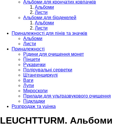
Альбоми для крончатих ковпачків
Альбоми
Листи
Альбоми для бірдекелей
Альбоми
Листи
Приналежності для пінів та значків
Альбоми
Листи
Приналежності
Рідини для очищення монет
Пінцети
Рукавички
Полірувальні серветки
Штангенциркулі
Ваги
Лупи
Мікроскопи
Прилади для ультразвукового очищення
Підкладки
Розпродаж та уцінка
LEUCHTTURM. Альбоми