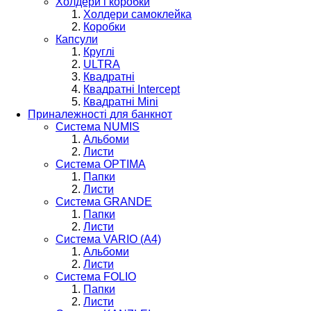
Холдери і коробки
Холдери самоклейка
Коробки
Капсули
Круглі
ULTRA
Квадратні
Квадратні Intercept
Квадратні Mini
Приналежності для банкнот
Система NUMIS
Альбоми
Листи
Система OPTIMA
Папки
Листи
Система GRANDE
Папки
Листи
Система VARIO (A4)
Альбоми
Листи
Система FOLIO
Папки
Листи