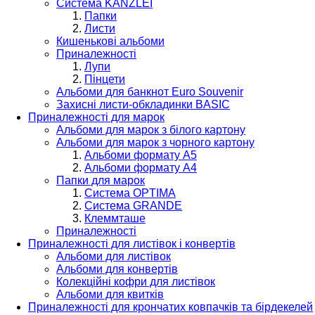
Система KANZLEI
Папки
Листи
Кишенькові альбоми
Приналежності
Лупи
Пінцети
Альбоми для банкнот Euro Souvenir
Захисні листи-обкладинки BASIC
Приналежності для марок
Альбоми для марок з білого картону
Альбоми для марок з чорного картону
Альбоми формату А5
Альбоми формату А4
Папки для марок
Система OPTIMA
Система GRANDE
Клеммташе
Приналежності
Приналежності для листівок і конвертів
Альбоми для листівок
Альбоми для конвертів
Колекційні кофри для листівок
Альбоми для квитків
Приналежності для крончатих ковпачків та бірдекелей