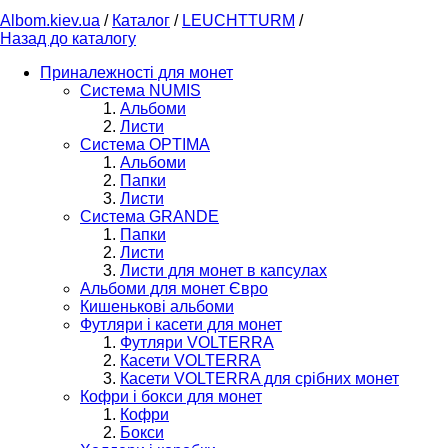
Albom.kiev.ua
/
Каталог
/
LEUCHTTURM
/
Назад до каталогу
Приналежності для монет
Система NUMIS
Альбоми
Листи
Система OPTIMA
Альбоми
Папки
Листи
Система GRANDE
Папки
Листи
Листи для монет в капсулах
Альбоми для монет Євро
Кишенькові альбоми
Футляри і касети для монет
Футляри VOLTERRA
Касети VOLTERRA
Касети VOLTERRA для срібних монет
Кофри і бокси для монет
Кофри
Бокси