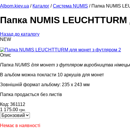
Albom.kiev.ua
/
Каталог
/
Система NUMIS
/
Папка NUMIS LEU
Папка NUMIS LEUCHTTURM 
Назад до каталогу
NEW
Опис
Папка NUMIS для монет з футляром виробництва німец
В альбом можна покласти 10 аркушів для монет
Зовнішній формат альбому: 235 x 243 мм
Папка продається без листів
Код: 361112
1 175.00
грн.
Немає в наявності