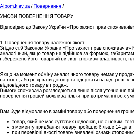
Albom.kiev.ua
/
Повернення
/
УМОВИ ПОВЕРНЕННЯ ТОВАРУ
Відповідно до Закону України «Про захист прав споживачів»
1. Повернення товару належної якості.
Згідно ст.9 Законом України «Про захист прав споживачів» 
аналогічний, якщо товар не підійшов за формою, габарита
і збережено його товарний вигляд, споживчі властивості, п
Якщо на момент обміну аналогічного товару немає у продаж
вартості, або розірвати договір та одержати назад гроші у 
відповідного товару в продаж.
Вимоги споживача розглядаються лише після уточнення пріз
повернення грошей можлива тільки при дотриманні всіх умо
Вам буде відмовлено в заміні товару або повернення гроше
товар, який не має суттєвих недоліків, не є новим, тоб
з моменту придбання товару пройшло більше 14 днів;
при перевірці якості товару виявлені ознаки стороннь