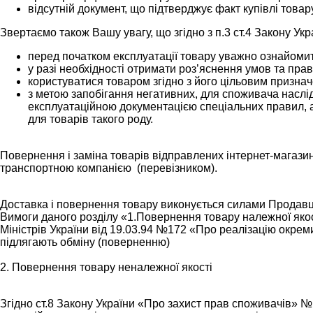
відсутній документ, що підтверджує факт купівлі товар
Звертаємо також Вашу увагу, що згідно з п.3 ст.4 Закону Ук
перед початком експлуатації товару уважно ознайомит
у разі необхідності отримати роз’яснення умов та пр
користуватися товаром згідно з його цільовим призна
з метою запобігання негативних, для споживача насл
експлуатаційною документацією спеціальних правил, а 
для товарів такого роду.
Повернення і заміна товарів відправлених інтернет-магази
транспортною компанією (перевізником).
Доставка і повернення товару виконується силами Продавця
Вимоги даного розділу «1.Повернення товару належної якос
Міністрів України від 19.03.94 №172 «Про реалізацію окрем
підлягають обміну (поверненню)
2. Повернення товару неналежної якості
Згідно ст.8 Закону України «Про захист прав споживачів» № 