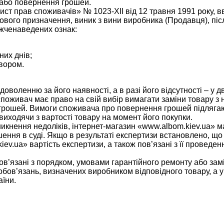
 або повернення грошей.
ахист прав споживачів» № 1023-XII від 12 травня 1991 року,
ового призначення, виник з вини виробника (Продавця), піс
ижченаведених ознак:
их днів;
овором.
оволенню за його наявності, а в разі його відсутності – у 
поживач має право на свій вибір вимагати заміни товару з 
грошей. Вимоги споживача про повернення грошей підлягают
виходячи з вартості товару на момент його покупки.
икнення недоліків, інтернет-магазин «www.albom.kiev.ua» м
ішення в суді. Якщо в результаті експертизи встановлено, щ
v.ua» вартість експертизи, а також пов’язані з її проведен
в’язані з порядком, умовами гарантійного ремонту або замі
 зобов’язань, визначених виробником відповідного товару, а
аїни.