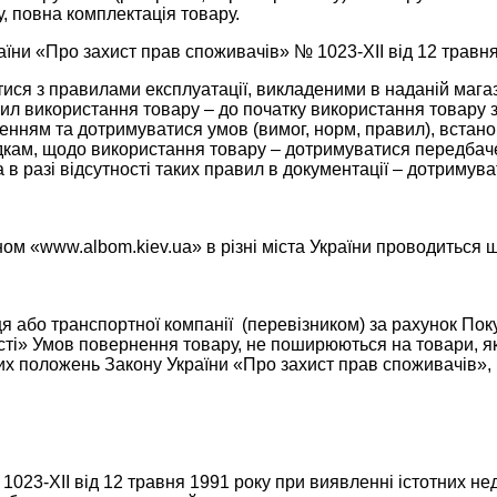
у, повна комплектація товару.
раїни «Про захист прав споживачів» № 1023-XII від 12 травн
ися з правилами експлуатації, викладеними в наданій магаз
авил використання товару – до початку використання товару
ченням та дотримуватися умов (вимог, норм, правил), встан
ідкам, щодо використання товару – дотримуватися передбач
в разі відсутності таких правил в документації – дотримув
ном «www.albom.kiev.ua» в різні міста України проводитьс
 або транспортної компанії (перевізником) за рахунок Пок
ті» Умов повернення товару, не поширюються на товари, які
их положень Закону України «Про захист прав споживачів», в
1023-XII від 12 травня 1991 року при виявленні істотних нед