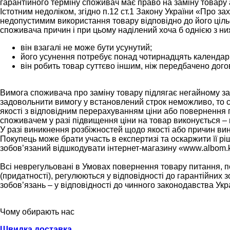
гарантійного терміну споживач має право на заміну товару
Істотним недоліком, згідно п.12 ст.1 Закону України «Про з
недопустимим використання товару відповідно до його ціль
споживача причин і при цьому наділений хоча б однією з н
він взагалі не може бути усунутий;
його усунення потребує понад чотирнадцять календарн
він робить товар суттєво іншим, ніж передбачено дог
Вимога споживача про заміну товару підлягає негайному зад
задовольнити вимогу у встановлений строк неможливо, то с
якості з відповідним перерахуванням ціни або повернення 
споживачем у разі підвищення ціни на товар виконується – 
У разі виникнення розбіжностей щодо якості або причин вин
Покупець може брати участь в експертизі та оскаржити її р
зобов’язаний відшкодувати інтернет-магазину «www.albom.kie
Всі неврегульовані в Умовах повернення товару питання, по
(придатності), регулюються у відповідності до гарантійних
зобов’язань – у відповідності до чинного законодавства Укр
Чому обирають нас
Швидка доставка