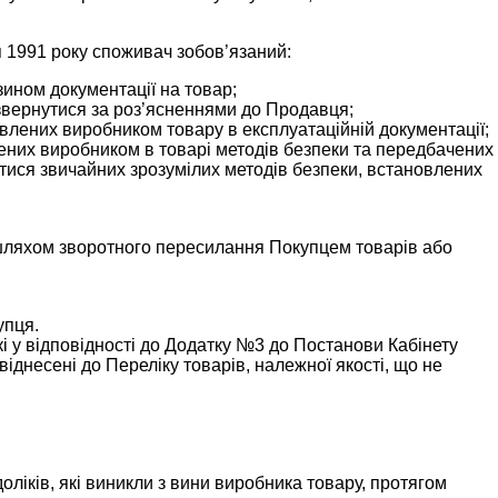
я 1991 року споживач зобов’язаний:
ином документації на товар;
 звернутися за роз’ясненнями до Продавця;
овлених виробником товару в експлуатаційній документації;
ених виробником в товарі методів безпеки та передбачених
атися звичайних зрозумілих методів безпеки, встановлених
я шляхом зворотного пересилання Покупцем товарів або
упця.
 у відповідності до Додатку №3 до Постанови Кабінету
іднесені до Переліку товарів, належної якості, що не
оліків, які виникли з вини виробника товару, протягом