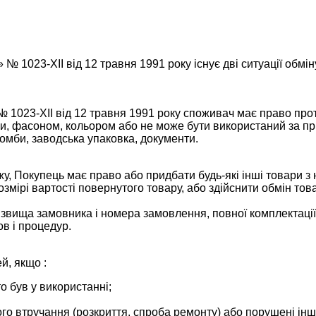
 № 1023-XII від 12 травня 1991 року існує дві ситуації обм
№ 1023-XII від 12 травня 1991 року споживач має право прот
ми, фасоном, кольором або не може бути використаний за п
ломби, заводська упаковка, документи.
у, Покупець має право або придбати будь-які інші товари 
розмірі вартості повернутого товару, або здійснити обмін т
вища замовника і номера замовлення, повної комплектації 
в і процедур.
й, якщо :
то був у використанні;
ого втручання (розкриття, спроба ремонту) або порушені ін