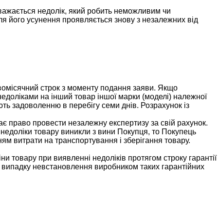
 вважається недолік, який робить неможливим чи
ля його усунення проявляється знову з незалежних від
двомісячний строк з моменту подання заяви. Якщо
недоліками на інший товар іншої марки (моделі) належної
ь задоволенню в перебігу семи днів. Розрахунок із
ає право провести незалежну експертизу за свій рахунок.
о недоліки товару виникли з вини Покупця, то Покупець
ням витрати на транспортування і зберігання товару.
ни товару при виявленні недоліків протягом строку гарантії
 у випадку невстановлення виробником таких гарантійних