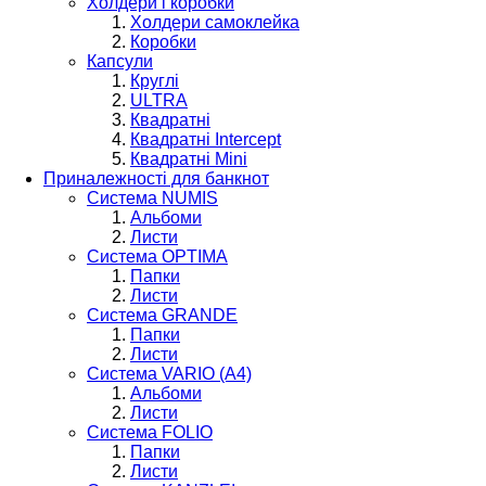
Холдери і коробки
Холдери самоклейка
Коробки
Капсули
Круглі
ULTRA
Квадратні
Квадратні Intercept
Квадратні Mini
Приналежності для банкнот
Система NUMIS
Альбоми
Листи
Система OPTIMA
Папки
Листи
Система GRANDE
Папки
Листи
Система VARIO (A4)
Альбоми
Листи
Система FOLIO
Папки
Листи