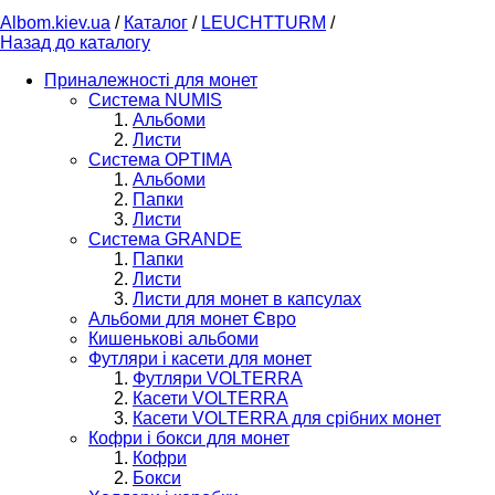
Albom.kiev.ua
/
Каталог
/
LEUCHTTURM
/
Назад до каталогу
Приналежності для монет
Система NUMIS
Альбоми
Листи
Система OPTIMA
Альбоми
Папки
Листи
Система GRANDE
Папки
Листи
Листи для монет в капсулах
Альбоми для монет Євро
Кишенькові альбоми
Футляри і касети для монет
Футляри VOLTERRA
Касети VOLTERRA
Касети VOLTERRA для срібних монет
Кофри і бокси для монет
Кофри
Бокси