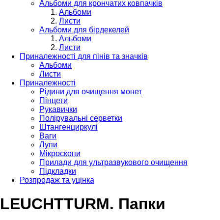
Альбоми для крончатих ковпачків
Альбоми
Листи
Альбоми для бірдекелей
Альбоми
Листи
Приналежності для пінів та значків
Альбоми
Листи
Приналежності
Рідини для очищення монет
Пінцети
Рукавички
Полірувальні серветки
Штангенциркулі
Ваги
Лупи
Мікроскопи
Прилади для ультразвукового очищення
Підкладки
Розпродаж та уцінка
LEUCHTTURM. Папки