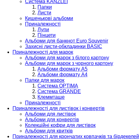
Система KANZLEI
Папки
Листи
Кишенькові альбоми
Приналежності
Лупи
Пінцети
Альбоми для банкнот Euro Souvenir
Захисні листи-обкладинки BASIC
Приналежності для марок
Альбоми для марок з білого картону
Альбоми для марок з чорного картону
Альбоми формату А5
Альбоми формату А4
Папки для марок
Система OPTIMA
Система GRANDE
Клеммташе
Приналежності
Приналежності для листівок і конвертів
Альбоми для листівок
Альбоми для конвертів
Колекційні кофри для листівок
Альбоми для квитків
Приналежності для крончатих ковпачків та бірдекелей