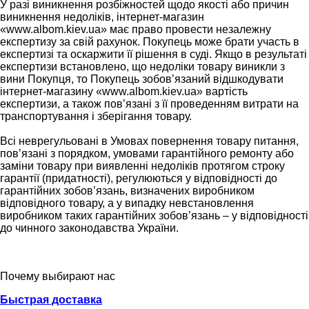
У разі виникнення розбіжностей щодо якості або причин
виникнення недоліків, інтернет-магазин
«www.albom.kiev.ua» має право провести незалежну
експертизу за свій рахунок. Покупець може брати участь в
експертизі та оскаржити її рішення в суді. Якщо в результаті
експертизи встановлено, що недоліки товару виникли з
вини Покупця, то Покупець зобов’язаний відшкодувати
інтернет-магазину «www.albom.kiev.ua» вартість
експертизи, а також пов’язані з її проведенням витрати на
транспортування і зберігання товару.
Всі неврегульовані в Умовах повернення товару питання,
пов’язані з порядком, умовами гарантійного ремонту або
заміни товару при виявленні недоліків протягом строку
гарантії (придатності), регулюються у відповідності до
гарантійних зобов’язань, визначених виробником
відповідного товару, а у випадку невстановлення
виробником таких гарантійних зобов’язань – у відповідності
до чинного законодавства України.
Почему выбирают нас
Быстрая доставка