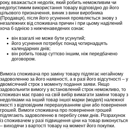
року, вважається недолік, який робить неможливим чи
недопустимим використання товару відповідно до його
цільового призначення, виник з вини виробника
(Продавця), після його усунення проявляється знову з
незалежних від споживача причин і при цьому наділений
хоча б однією з нижченаведених ознак:
він взагалі не може бути усунутий;
його усунення потребує понад чотирнадцять
календарних днів;
він робить товар суттєво іншим, ніж передбачено
договором.
Вимога споживача про заміну товару підлягає негайному
задоволенню за його наявності, а в разі його відсутності – у
двомісячний строк з моменту подання заяви. Якщо
задовольнити вимогу у встановлений строк неможливо, то
споживач має право на свій вибір вимагати заміни товару з
недоліками на інший товар іншої марки (моделі) належної
якості з відповідним перерахуванням ціни або повернення
грошей. Вимоги споживача про повернення грошей
підлягають задоволенню в перебігу семи днів. Розрахунок
із споживачем у разі підвищення ціни на товар виконується
– виходячи з вартості товару на момент його покупки.