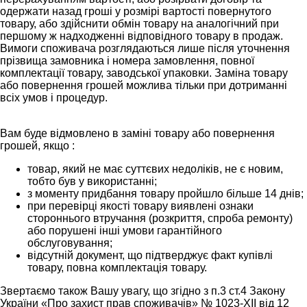
одержати назад гроші у розмірі вартості повернутого
товару, або здійснити обмін товару на аналогічний при
першому ж надходженні відповідного товару в продаж.
Вимоги споживача розглядаються лише після уточнення
прізвища замовника і номера замовлення, повної
комплектації товару, заводської упаковки. Заміна товару
або повернення грошей можлива тільки при дотриманні
всіх умов і процедур.
Вам буде відмовлено в заміні товару або повернення
грошей, якщо :
товар, який не має суттєвих недоліків, не є новим,
тобто був у використанні;
з моменту придбання товару пройшло більше 14 днів;
при перевірці якості товару виявлені ознаки
стороннього втручання (розкриття, спроба ремонту)
або порушені інші умови гарантійного
обслуговування;
відсутній документ, що підтверджує факт купівлі
товару, повна комплектація товару.
Звертаємо також Вашу увагу, що згідно з п.3 ст.4 Закону
України «Про захист прав споживачів» № 1023-XII від 12