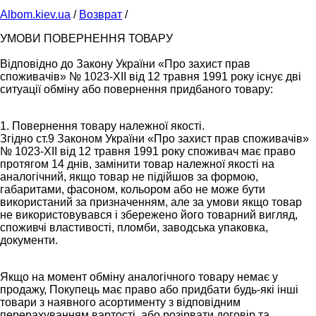
Albom.kiev.ua
/
Возврат
/
УМОВИ ПОВЕРНЕННЯ ТОВАРУ
Відповідно до Закону України «Про захист прав
споживачів» № 1023-XII від 12 травня 1991 року існує дві
ситуації обміну або повернення придбаного товару:
1. Повернення товару належної якості.
Згідно ст.9 Законом України «Про захист прав споживачів»
№ 1023-XII від 12 травня 1991 року споживач має право
протягом 14 днів, замінити товар належної якості на
аналогічний, якщо товар не підійшов за формою,
габаритами, фасоном, кольором або не може бути
використаний за призначенням, але за умови якщо товар
не використовувався і збережено його товарний вигляд,
споживчі властивості, пломби, заводська упаковка,
документи.
Якщо на момент обміну аналогічного товару немає у
продажу, Покупець має право або придбати будь-які інші
товари з наявного асортименту з відповідним
перерахуванням вартості, або розірвати договір та