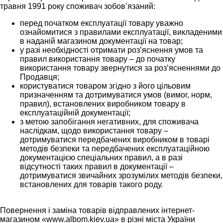
травня 1991 року споживач зобов’язаний:
перед початком експлуатації товару уважно
ознайомитися з правилами експлуатації, викладеними
в наданій магазином документації на товар;
у разі необхідності отримати роз’яснення умов та
правил використання товару – до початку
використання товару звернутися за роз’ясненнями до
Продавця;
користуватися товаром згідно з його цільовим
призначенням та дотримуватися умов (вимог, норм,
правил), встановлених виробником товару в
експлуатаційній документації;
з метою запобігання негативних, для споживача
наслідкам, щодо використання товару –
дотримуватися передбачених виробником в товарі
методів безпеки та передбачених експлуатаційною
документацією спеціальних правил, а в разі
відсутності таких правил в документації –
дотримуватися звичайних зрозумілих методів безпеки,
встановлених для товарів такого роду.
Повернення і заміна товарів відправлених інтернет-
магазином «www.albom.kiev.ua» в різні міста України