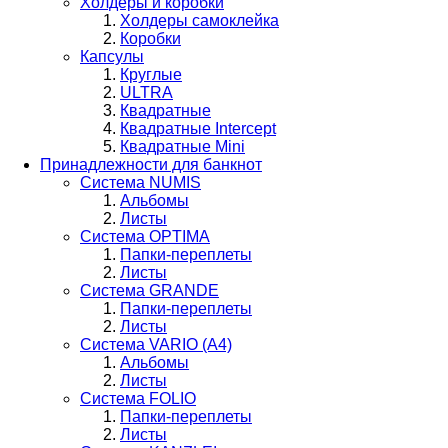
Холдеры и коробки
Холдеры самоклейка
Коробки
Капсулы
Круглые
ULTRA
Квадратные
Квадратные Intercept
Квадратные Mini
Принадлежности для банкнот
Система NUMIS
Альбомы
Листы
Система OPTIMA
Папки-переплеты
Листы
Система GRANDE
Папки-переплеты
Листы
Система VARIO (A4)
Альбомы
Листы
Система FOLIO
Папки-переплеты
Листы