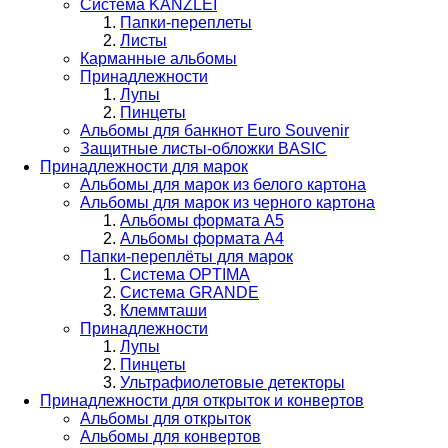
Система KANZLEI
Папки-переплеты
Листы
Карманные альбомы
Принадлежности
Лупы
Пинцеты
Альбомы для банкнот Euro Souvenir
Защитные листы-обложки BASIC
Принадлежности для марок
Альбомы для марок из белого картона
Альбомы для марок из черного картона
Альбомы формата А5
Альбомы формата А4
Папки-переплёты для марок
Система OPTIMA
Система GRANDE
Клеммташи
Принадлежности
Лупы
Пинцеты
Ультрафиолетовые детекторы
Принадлежности для открыток и конвертов
Альбомы для открыток
Альбомы для конвертов