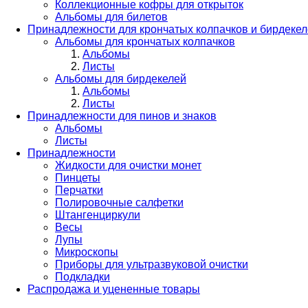
Коллекционные кофры для открыток
Альбомы для билетов
Принадлежности для крончатых колпачков и бирдеке
Альбомы для крончатых колпачков
Альбомы
Листы
Альбомы для бирдекелей
Альбомы
Листы
Принадлежности для пинов и знаков
Альбомы
Листы
Принадлежности
Жидкости для очистки монет
Пинцеты
Перчатки
Полировочные салфетки
Штангенциркули
Весы
Лупы
Микроскопы
Приборы для ультразвуковой очистки
Подкладки
Распродажа и уцененные товары