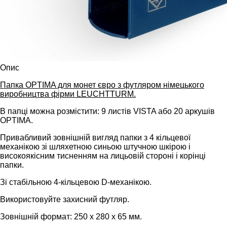
Опис
Папка OPTIMA для монет євро з футляром німецького
виробництва фірми LEUCHTTURM.
В папці можна розмістити: 9 листів VISTA або 20 аркушів
OPTIMA.
Привабливий зовнішній вигляд папки з 4 кільцевої
механікою зі шляхетною синьою штучною шкірою і
високоякісним тисненням на лицьовій стороні і корінці
папки.
Зі стабільною 4-кільцевою D-механікою.
Використовуйте захисний футляр.
Зовнішній формат: 250 х 280 х 65 мм.