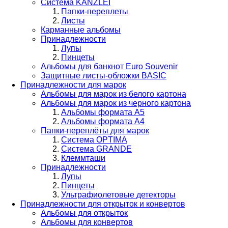
Система KANZLEI
Папки-переплеты
Листы
Карманные альбомы
Принадлежности
Лупы
Пинцеты
Альбомы для банкнот Euro Souvenir
Защитные листы-обложки BASIC
Принадлежности для марок
Альбомы для марок из белого картона
Альбомы для марок из черного картона
Альбомы формата А5
Альбомы формата А4
Папки-переплёты для марок
Система OPTIMA
Система GRANDE
Клеммташи
Принадлежности
Лупы
Пинцеты
Ультрафиолетовые детекторы
Принадлежности для открыток и конвертов
Альбомы для открыток
Альбомы для конвертов