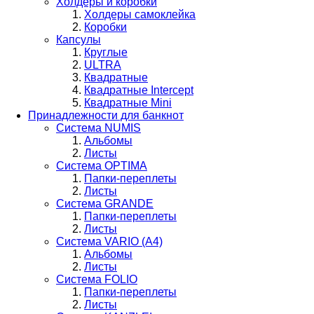
Холдеры и коробки
Холдеры самоклейка
Коробки
Капсулы
Круглые
ULTRA
Квадратные
Квадратные Intercept
Квадратные Mini
Принадлежности для банкнот
Система NUMIS
Альбомы
Листы
Система OPTIMA
Папки-переплеты
Листы
Система GRANDE
Папки-переплеты
Листы
Система VARIO (A4)
Альбомы
Листы
Система FOLIO
Папки-переплеты
Листы