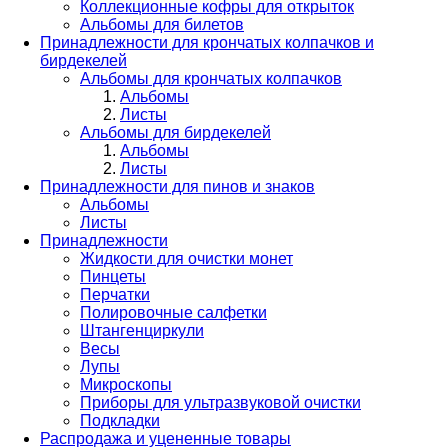
Коллекционные кофры для открыток
Альбомы для билетов
Принадлежности для крончатых колпачков и
бирдекелей
Альбомы для крончатых колпачков
Альбомы
Листы
Альбомы для бирдекелей
Альбомы
Листы
Принадлежности для пинов и знаков
Альбомы
Листы
Принадлежности
Жидкости для очистки монет
Пинцеты
Перчатки
Полировочные салфетки
Штангенциркули
Весы
Лупы
Микроскопы
Приборы для ультразвуковой очистки
Подкладки
Распродажа и уцененные товары