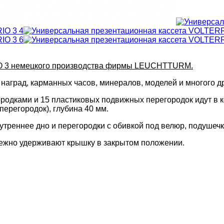
O 3 немецкого производства фирмы LEUCHTTURM.
наград, карманных часов, минералов, моделей и многого др
родками и 15 пластиковых подвижных перегородок идут в к
ерегородок), глубина 40 мм.
утреннее дно и перегородки с обивкой под велюр, подушечк
дежно удерживают крышку в закрытом положении.