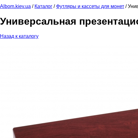
Albom.kiev.ua
/
Каталог
/
Футляры и кассеты для монет
/
Уни
Универсальная презентаци
Назад к каталогу