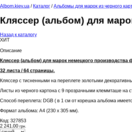
Albom.kiev.ua
/
Каталог
/
Альбомы для марок из черного кар
Кляссер (альбом) для марок
Назад к каталогу
ХИТ
Описание
Кляссер (альбом) для марок немецкого производств
32 листа / 64 страницы.
Кляссер с тисненными на переплете золотыми декоративны
Листы из черного картона с 9 прозрачными клеммташе на 
Способ переплета: DGB ( в 1 см от корешка альбома имеетс
Формат альбома: А4 (230 x 305 мм).
Код: 327853
2 241.00
грн.