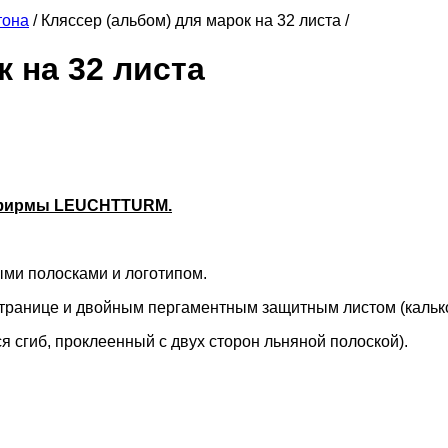
тона
/
Кляссер (альбом) для марок на 32 листа /
 на 32 листа
а фирмы LEUCHTTURM.
ми полосками и логотипом.
странице и двойным пергаментным защитным листом (кальк
я сгиб, проклеенный с двух сторон льняной полоской).